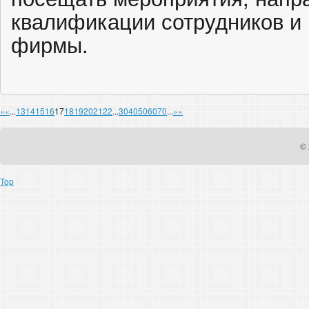
квалификации сотрудников и
фирмы.
«
«
...
13
14
15
16
17
18
19
20
21
22
...
30
40
50
60
70
...
»
»
© 
Top