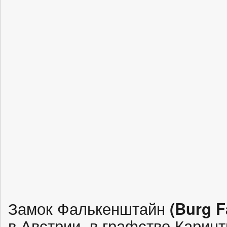
Замок Фалькенштайн
(Burg F
в Австрии, в графстве Каринт