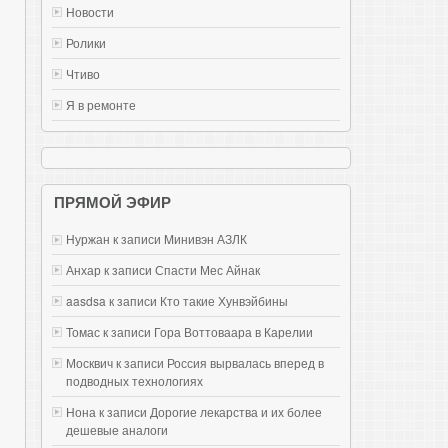
Новости
Ролики
Чтиво
Я в ремонте
ПРЯМОЙ ЭФИР
Нуржан к записи
Mинивэн АЗЛК
Анхар к записи
Спасти Мес Айнак
aasdsa к записи
Кто такие Хунвэйбины
Томас к записи
Гора Воттоваара в Карелии
Москвич к записи
Россия вырвалась вперед в
подводных технологиях
Нона к записи
Дорогие лекарства и их более
дешевые аналоги