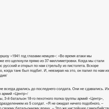
ершоу «1941 год глазами немцев»: «Во время атаки мы
т же его щелкнули прямо из 37-миллиметровки. Когда мы стали
с русский и открыл по нам стрельбу из пистолета. Вскоре
, когда танк был подбит. И, невзирая на это, он палил по нам из
дия/
ие всегда дрались до последнего солдата. Они не сдавались. И
ы армий «Центр»/
, 3-й батальон 18-го пехотного полка группы армий «Центр»,
разделением из 5 солдат. «Я не ожидал ничего подобного, –
 своему батальонному врачу. – Это же чистейшее самоубийств