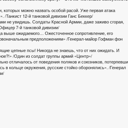
 которых можно назвать особой расой. Уже первая атака
. /Танкист 12-й танковой дивизии Ганс Беккер/
зами не увидишь. Солдаты Красной Армии, даже заживо сгорая,
Офицер 7-й танковой дивизии/
да выше ожидаемого… Ожесточенное сопротивление, его
ервоначальным предположениям» /Генерал-майор Гофман фон
ящие цепные псы! Никогда не знаешь, что от них ожидать. И
ьное?!» /Один из солдат группы армий «Центр»/
льно отличалось от поведения поляков и союзников, потерпевш
ь в кольце окружения, русские стойко оборонялись». /Генерал
и/