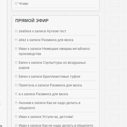
Чтиво
ПРЯМОЙ ЭФИР
zeallexx к записи
Аутизм тест
allez к записи
Разминга для мозга
Иван к записи
Немецкая овчарка китайского
производства
Евген к записи
Скульптуры из воздушных
шаров
Евген к записи
Бриллиантовые туфли
Приятель к записи
Разминга для мозга
a к записи
Разминга для мозга
х
Аноним к записи
Как не надо делать в
общепите
Иван к записи
Уступи-ка, деточка!
о
Иван к записи
Как не надо делать в общепите