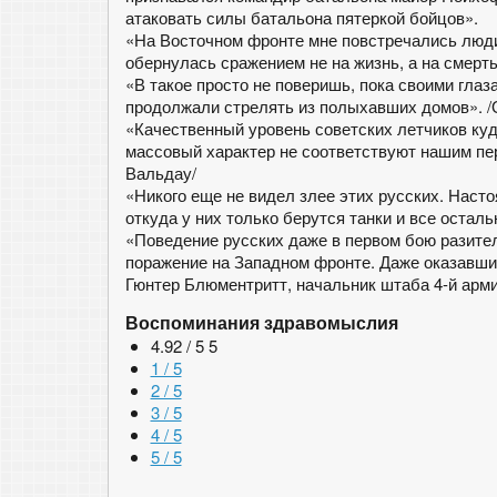
атаковать силы батальона пятеркой бойцов».
«На Восточном фронте мне повстречались люди,
обернулась сражением не на жизнь, а на смерть»
«В такое просто не поверишь, пока своими гла
продолжали стрелять из полыхавших домов». /
«Качественный уровень советских летчиков ку
массовый характер не соответствуют нашим п
Вальдау/
«Никого еще не видел злее этих русских. Насто
откуда у них только берутся танки и все остал
«Поведение русских даже в первом бою разите
поражение на Западном фронте. Даже оказавшис
Гюнтер Блюментритт, начальник штаба 4-й арми
Воспоминания здравомыслия
4.92 / 5
5
1 / 5
2 / 5
3 / 5
4 / 5
5 / 5