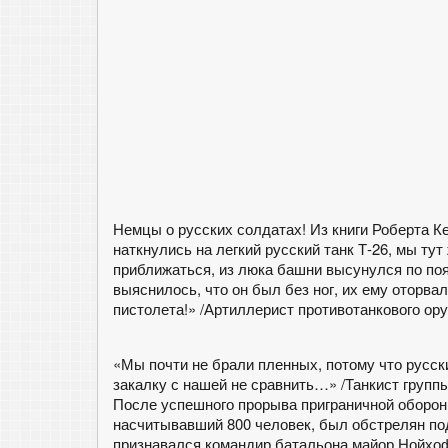
Немцы о русских солдатах! Из книги Роберта К
наткнулись на легкий русский танк Т-26, мы ту
приближаться, из люка башни высунулся по поя
выяснилось, что он был без ног, их ему оторвало
пистолета!» /Артиллерист противотанкового ору
«Мы почти не брали пленных, потому что русск
закалку с нашей не сравнить…» /Танкист групп
После успешного прорыва приграничной обороны
насчитывавший 800 человек, был обстрелян под
признавался командир батальона майор Нойхоф