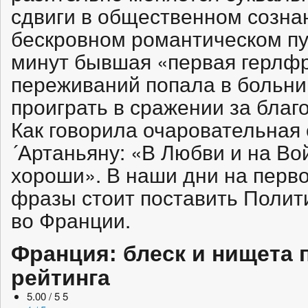
сдвиги в общественном созна
бескровном романтическом пут
минут бывшая «первая герлфр
переживаний попала в больниц
проиграть в сражении за благ
Как говорила очаровательная
´Артаньяну: «В Любви и на Во
хороши». В наши дни на перв
фразы стоит поставить Полити
во Франции.
Франция: блеск и нищета 
рейтинга
5.00 / 5
5