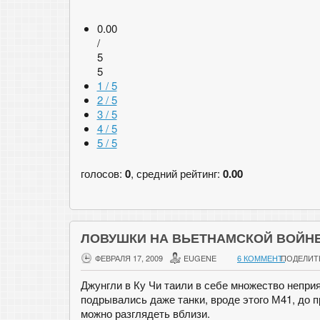
0.00
/
5
5
1 / 5
2 / 5
3 / 5
4 / 5
5 / 5
голосов:
0
, средний рейтинг:
0.00
ЛОВУШКИ НА ВЬЕТНАМСКОЙ ВОЙН
ФЕВРАЛЯ 17, 2009
EUGENE
6 КОММЕНТ.
ПОДЕЛИТ
Джунгли в Ку Чи таили в себе множество непри
подрывались даже танки, вроде этого М41, до 
можно разглядеть вблизи.