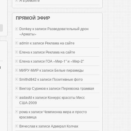
Я в ремонте
ПРЯМОЙ ЭФИР
Donkey к записи
Разведовательный дрон
«Арматы»
admin к записи
Реклама на сайте
Елена к записи
Реклама на сайте
Елена к записи
ГОА «Мир-1″ и «Мир-2″
и
МИРУ-МИР к записи
Белые пирамиды
Smithd842 к записи
Позитивные фото
Виктор Суриков к записи
Перевозка трамвая
asdasfd к записи
Конкурс красоты Мисс
США-2009
рома к записи
Чемпионка мира и просто
красавица
Вячеслав к записи
Адмирал Колчак