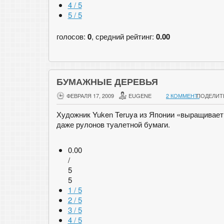
4 / 5
5 / 5
голосов:
0
, средний рейтинг:
0.00
БУМАЖНЫЕ ДЕРЕВЬЯ
ФЕВРАЛЯ 17, 2009
EUGENE
2 КОММЕНТ.
ПОДЕЛИТ
Художник Yuken Teruya из Японии «выращивает
даже рулонов туалетной бумаги.
0.00
/
5
5
1 / 5
2 / 5
3 / 5
4 / 5